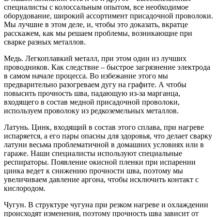
специалисты с колоссальным опытом, все необходимое
оборудование, широкий ассортимент присадочной проволоки.
Мы лучшие в этом деле, и, чтобы это доказать, вкратце
расскажем, как мы решаем проблемы, возникающие при
сварке разных металлов.
Медь. Легкоплавкий металл, при этом один из лучших
проводников. Как следствие – быстрое загрязнение электрода
в самом начале процесса. Во избежание этого мы
предварительно разогреваем дугу на графите. А чтобы
повысить прочность шва, падающую из-за марганца,
входящего в состав медной присадочной проволоки,
используем проволоку из редкоземельных металлов.
Латунь. Цинк, входящий в состав этого сплава, при нагреве
испаряется, а его пары опасны для здоровья, что делает сварку
латуни весьма проблематичной в домашних условиях или в
гараже. Наши специалисты используют специальные
респираторы. Появление окисной пленки при испарении
цинка ведет к снижению прочности шва, поэтому мы
увеличиваем давление аргона, чтобы исключить контакт с
кислородом.
Чугун. В структуре чугуна при резком нагреве и охлаждении
происходят изменения, поэтому прочность шва зависит от